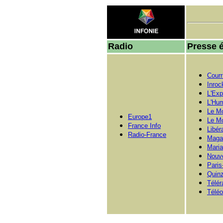
Radio
Presse é
Courr
Inroc
L'Exp
L'Hum
Le M
Europe1
Le Mo
France Info
Libér
Radio-France
Magaz
Mari
Nouve
Paris
Quinz
Télé
Télé