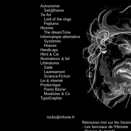
Astronomie
Seti@home
7ie Art
Lord of the rings
Peplums
Histoire
The dreamTime
Informatique alternative
Systèmes
Hoaxes
Handicaps
Html & Cie
Illustrateurs & bd
Littératures
Sade
Lautreamont
Science-Fiction
Loi & internet
Productique
Pierre Bézier
Moulistes & Co
TypoGraphie
rocbo@infonie.fr
Retrouvez-moi sur les forums
- Les berceaux de l'Histoire